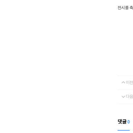
전시를 축
이전
다음
댓글
0