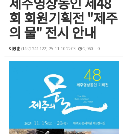
제주영상동인 제48
회 회원기획전 "제주
의 물" 전시 안내
이창훈
(14.♡.241.122)
25-11-10 22:03
2,960
0
본문