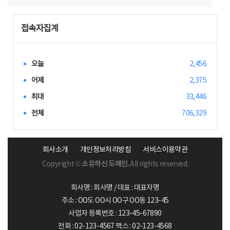
접속자집계
오늘
2,456
어제
2,375
최대
33,446
전체
706,329
회사소개
개인정보처리방침
서비스이용약관
Copyright ©
소유하신 도메인.
All rights reserved.
회사명 : 회사명 / 대표 : 대표자명
주소 : OO도 OO시 OO구 OO동 123-45
사업자 등록번호 : 123-45-67890
전화 : 02-123-4567 팩스 : 02-123-4568