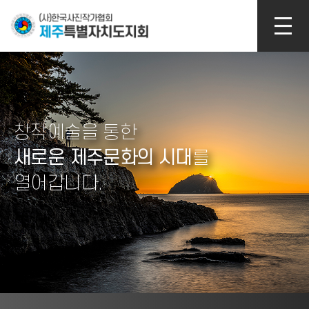
본문 바로가기
메인 롤링
창작예술을 통한
새로운 제주문화의 시대
를
열어갑니다.
Stop