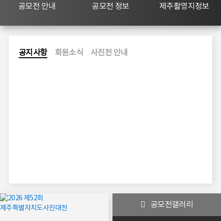
공모전 안내
공모전 정보
제주촬영지정보
공
회
사
공지사항
회원소식
사진전 안내
지
원
진
사
소
전
항
식
안
더
더
내
보
보
더
기
기
보
기
핫알림
카메라
공모전갤러리