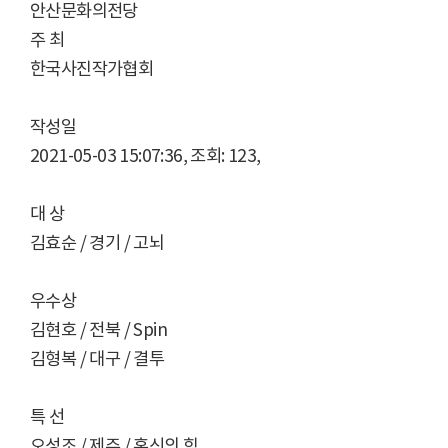
안산문화의전당
주 최
한국사진작가협회
작성일
2021-05-03 15:07:36, 조회: 123,
대 상
김효순 / 경기 / 고뇌
우수상
김현호 / 전북 / Spin
김형복 / 대구 / 결투
특 선
오성조 / 제주 / 혼신의 힘