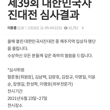
제39회 대한민국사
진대전 심사결과
이창훈
(118.♡.232.62)
21-05-04 12:52
32,791
0
본문
올해 열린 대한민국사진대전 중 제주지역 입상자 명단
을 올립니다.
수상하신 모든 분들께 깊은 축하의 말씀을 드립니다.
*심사위원
함춘동(위원장), 김삼택, 김양호, 김정규, 이영일, 이윤
순, 장영길, 한성학, 이명호(외부전문가)
전시기간
2021년 6월 23일~27일
전시장소