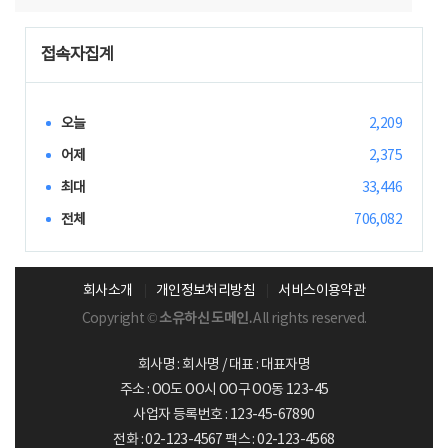
접속자집계
오늘
2,209
어제
2,375
최대
33,446
전체
706,082
회사소개
개인정보처리방침
서비스이용약관
Copyright ©
소유하신 도메인.
All rights reserved.
회사명 : 회사명 / 대표 : 대표자명
주소 : OO도 OO시 OO구 OO동 123-45
사업자 등록번호 : 123-45-67890
전화 : 02-123-4567 팩스 : 02-123-4568