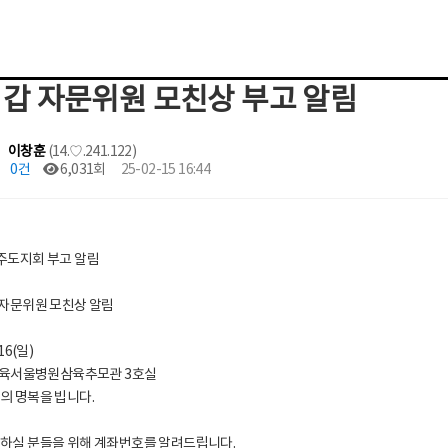
갑 자문위원 모친상 부고 알림
이창훈
(14.♡.241.122)
0건
6,031회
25-02-15 16:44
주도지회 부고 알림
 자문위원 모친상 알림
/16(일)
 삼육서울병원삼육추모관 3호실
의 명복을 빕니다.
하실 분들을 위해 계좌번호를 알려드립니다.