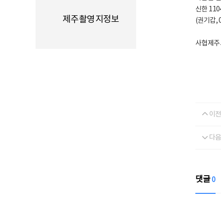
신한 110
제주촬영지정보
(권기갑, 0
사협제주
이전
다음
댓글
0