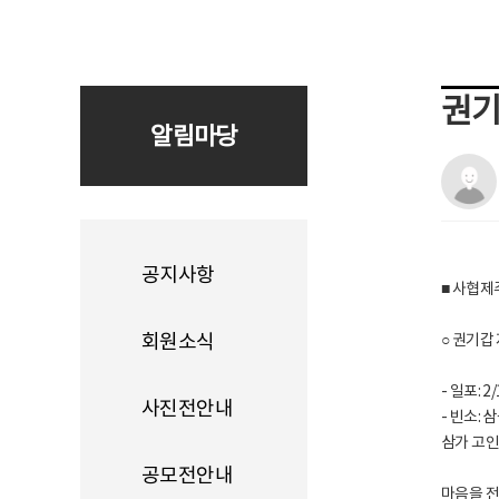
권기
알림마당
공지사항
■ 사협제
회원소식
○ 권기갑
- 일포: 2
사진전안내
- 빈소:
삼가 고인
공모전안내
마음을 전