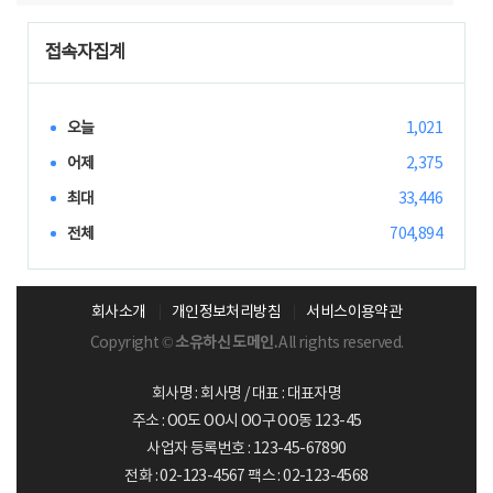
접속자집계
오늘
1,021
어제
2,375
최대
33,446
전체
704,894
회사소개
개인정보처리방침
서비스이용약관
Copyright ©
소유하신 도메인.
All rights reserved.
회사명 : 회사명 / 대표 : 대표자명
주소 : OO도 OO시 OO구 OO동 123-45
사업자 등록번호 : 123-45-67890
전화 : 02-123-4567 팩스 : 02-123-4568