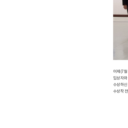
어제(7월
입상자와 
수상하신 
수상작 전